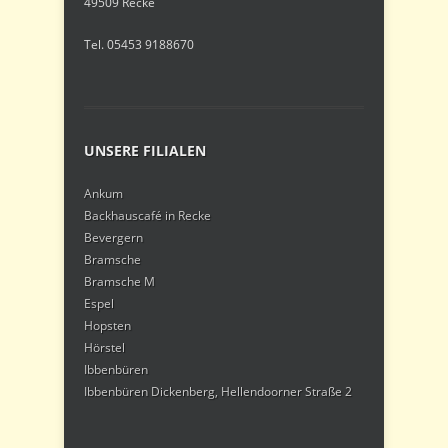
49509 Recke
Tel. 05453 9188670
UNSERE FILIALEN
Ankum
Backhauscafé in Recke
Bevergern
Bramsche
Bramsche M
Espel
Hopsten
Hörstel
Ibbenbüren
Ibbenbüren Dickenberg, Hellendoorner Straße 2