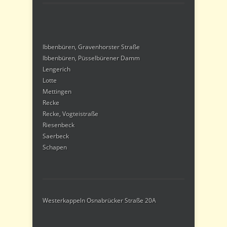
Ibbenbüren, Gravenhorster Straße
Ibbenbüren, Püsselbürener Damm
Lengerich
Lotte
Mettingen
Recke
Recke, Vogteistraße
Riesenbeck
Saerbeck
Schapen
Westerkappeln Osnabrücker Straße 20A